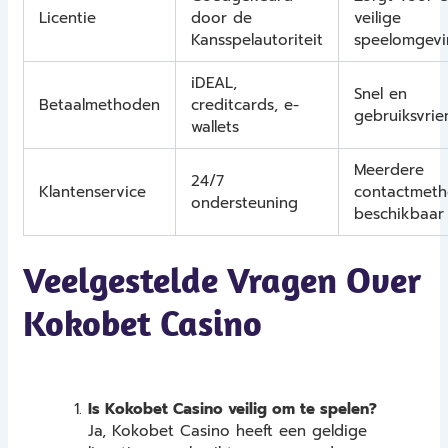
Licentie
door de
veilige
Kansspelautoriteit
speelomgev
iDEAL,
Snel en
Betaalmethoden
creditcards, e-
gebruiksvrie
wallets
Meerdere
24/7
Klantenservice
contactmet
ondersteuning
beschikbaar
Veelgestelde Vragen Over
Kokobet Casino
Is Kokobet Casino veilig om te spelen?
Ja, Kokobet Casino heeft een geldige