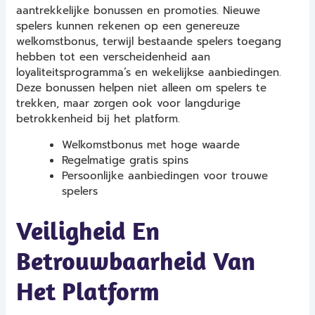
aantrekkelijke bonussen en promoties. Nieuwe
spelers kunnen rekenen op een genereuze
welkomstbonus, terwijl bestaande spelers toegang
hebben tot een verscheidenheid aan
loyaliteitsprogramma’s en wekelijkse aanbiedingen.
Deze bonussen helpen niet alleen om spelers te
trekken, maar zorgen ook voor langdurige
betrokkenheid bij het platform.
Welkomstbonus met hoge waarde
Regelmatige gratis spins
Persoonlijke aanbiedingen voor trouwe
spelers
Veiligheid En
Betrouwbaarheid Van
Het Platform