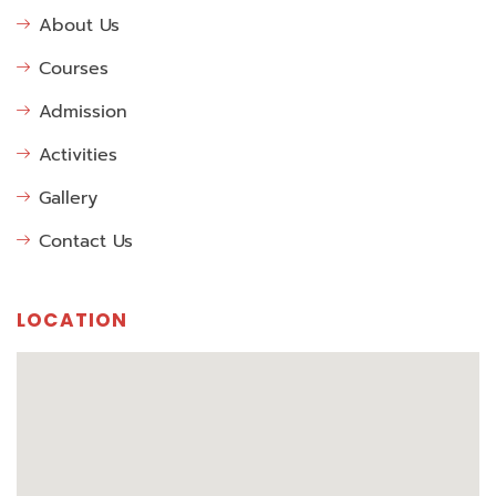
About Us
Courses
Admission
Activities
Gallery
Contact Us
LOCATION