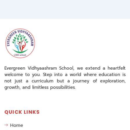
Evergreen Vidhyaashram School, we extend a heartfelt
welcome to you. Step into a world where education is
not just a curriculum but a journey of exploration,
growth, and limitless possibilities.
QUICK LINKS
Home