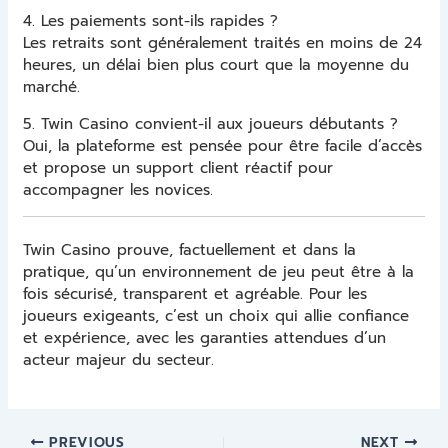
4. Les paiements sont-ils rapides ?
Les retraits sont généralement traités en moins de 24
heures, un délai bien plus court que la moyenne du
marché.
5. Twin Casino convient-il aux joueurs débutants ?
Oui, la plateforme est pensée pour être facile d’accès
et propose un support client réactif pour
accompagner les novices.
Twin Casino prouve, factuellement et dans la
pratique, qu’un environnement de jeu peut être à la
fois sécurisé, transparent et agréable. Pour les
joueurs exigeants, c’est un choix qui allie confiance
et expérience, avec les garanties attendues d’un
acteur majeur du secteur.
PREVIOUS
NEXT