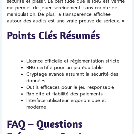
sécurité et plaisir. La certitude que le RNG est vérifié
me permet de jouer sereinement, sans crainte de
manipulation. De plus, la transparence affichée
autour des audits est une vraie preuve de sérieux. »
Points Clés Résumés
Licence officielle et réglementation stricte
RNG certifié pour un jeu équitable
Cryptage avancé assurant la sécurité des
données
Outils efficaces pour le jeu responsable
Rapidité et fiabilité des paiements
Interface utilisateur ergonomique et
moderne
FAQ – Questions