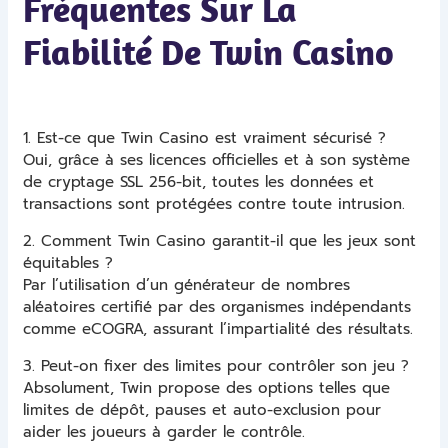
Fréquentes Sur La
Fiabilité De Twin Casino
1. Est-ce que Twin Casino est vraiment sécurisé ?
Oui, grâce à ses licences officielles et à son système
de cryptage SSL 256-bit, toutes les données et
transactions sont protégées contre toute intrusion.
2. Comment Twin Casino garantit-il que les jeux sont
équitables ?
Par l’utilisation d’un générateur de nombres
aléatoires certifié par des organismes indépendants
comme eCOGRA, assurant l’impartialité des résultats.
3. Peut-on fixer des limites pour contrôler son jeu ?
Absolument, Twin propose des options telles que
limites de dépôt, pauses et auto-exclusion pour
aider les joueurs à garder le contrôle.