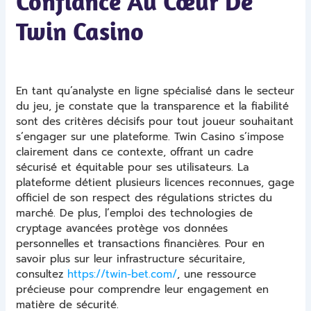
Confiance Au Cœur De
Twin Casino
En tant qu’analyste en ligne spécialisé dans le secteur
du jeu, je constate que la transparence et la fiabilité
sont des critères décisifs pour tout joueur souhaitant
s’engager sur une plateforme. Twin Casino s’impose
clairement dans ce contexte, offrant un cadre
sécurisé et équitable pour ses utilisateurs. La
plateforme détient plusieurs licences reconnues, gage
officiel de son respect des régulations strictes du
marché. De plus, l’emploi des technologies de
cryptage avancées protège vos données
personnelles et transactions financières. Pour en
savoir plus sur leur infrastructure sécuritaire,
consultez
https://twin-bet.com/
, une ressource
précieuse pour comprendre leur engagement en
matière de sécurité.