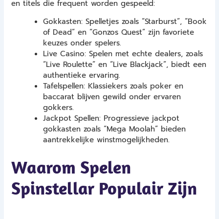
en titels die frequent worden gespeeld:
Gokkasten: Spelletjes zoals “Starburst”, “Book
of Dead” en “Gonzos Quest” zijn favoriete
keuzes onder spelers.
Live Casino: Spelen met echte dealers, zoals
“Live Roulette” en “Live Blackjack”, biedt een
authentieke ervaring.
Tafelspellen: Klassiekers zoals poker en
baccarat blijven gewild onder ervaren
gokkers.
Jackpot Spellen: Progressieve jackpot
gokkasten zoals “Mega Moolah” bieden
aantrekkelijke winstmogelijkheden.
Waarom Spelen
Spinstellar Populair Zijn