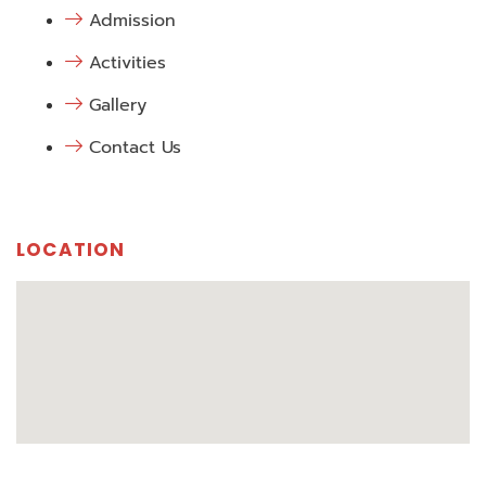
Admission
Activities
Gallery
Contact Us
LOCATION