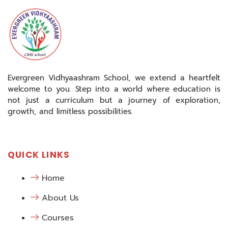
Evergreen Vidhyaashram School, we extend a heartfelt
welcome to you. Step into a world where education is
not just a curriculum but a journey of exploration,
growth, and limitless possibilities.
QUICK LINKS
Home
About Us
Courses