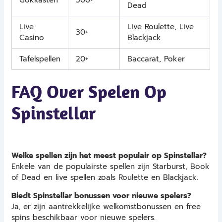
Dead
Live
Live Roulette, Live
30+
Casino
Blackjack
Tafelspellen
20+
Baccarat, Poker
FAQ Over Spelen Op
Spinstellar
Welke spellen zijn het meest populair op Spinstellar?
Enkele van de populairste spellen zijn Starburst, Book
of Dead en live spellen zoals Roulette en Blackjack.
Biedt Spinstellar bonussen voor nieuwe spelers?
Ja, er zijn aantrekkelijke welkomstbonussen en free
spins beschikbaar voor nieuwe spelers.