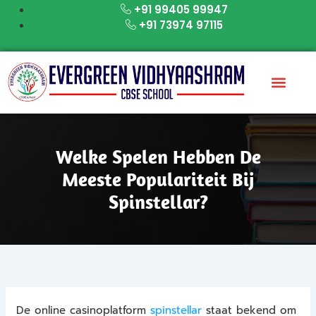
Skip
+91 99405 99947
to
+91 73974 97115
content
Welke Spelen Hebben De
Meeste Populariteit Bij
Spinstellar?
De online casinoplatform
spinstellar
staat bekend om