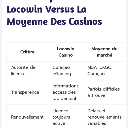
Locowin Versus La
Moyenne Des Casinos
Locowin
Moyenne du
Critère
Casino
marché
Autorité de
Curaçao
MGA, UKGC,
licence
eGaming
Curaçao
Informations
Parfois difficiles
Transparence
accessibles
à trouver
rapidement
Licence
Délais et
Renouvellement
toujours
renouvellements
active
variables