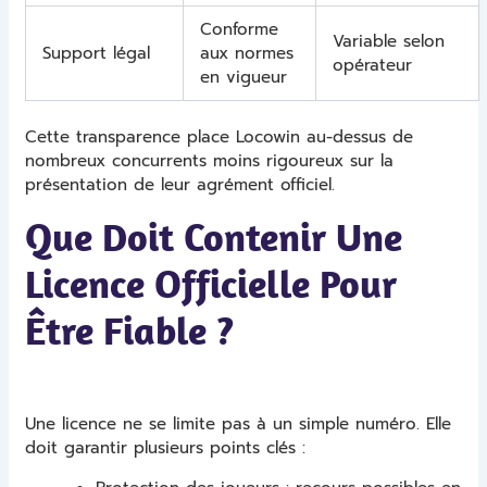
Conforme
Variable selon
Support légal
aux normes
opérateur
en vigueur
Cette transparence place Locowin au-dessus de
nombreux concurrents moins rigoureux sur la
présentation de leur agrément officiel.
Que Doit Contenir Une
Licence Officielle Pour
Être Fiable ?
Une licence ne se limite pas à un simple numéro. Elle
doit garantir plusieurs points clés :