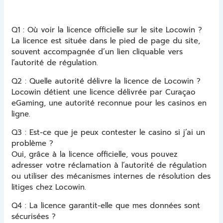
Q1 : Où voir la licence officielle sur le site Locowin ?
La licence est située dans le pied de page du site,
souvent accompagnée d’un lien cliquable vers
l’autorité de régulation.
Q2 : Quelle autorité délivre la licence de Locowin ?
Locowin détient une licence délivrée par Curaçao
eGaming, une autorité reconnue pour les casinos en
ligne.
Q3 : Est-ce que je peux contester le casino si j’ai un
problème ?
Oui, grâce à la licence officielle, vous pouvez
adresser votre réclamation à l’autorité de régulation
ou utiliser des mécanismes internes de résolution des
litiges chez Locowin.
Q4 : La licence garantit-elle que mes données sont
sécurisées ?