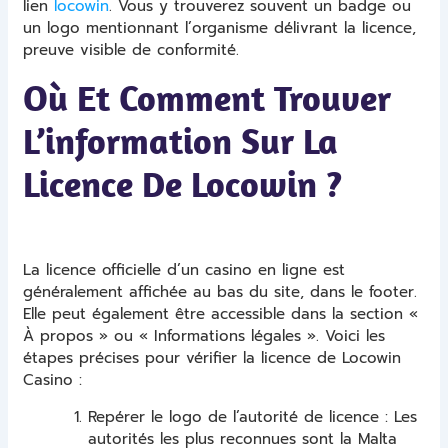
lien
locowin
. Vous y trouverez souvent un badge ou
un logo mentionnant l’organisme délivrant la licence,
preuve visible de conformité.
Où Et Comment Trouver
L’information Sur La
Licence De Locowin ?
La licence officielle d’un casino en ligne est
généralement affichée au bas du site, dans le footer.
Elle peut également être accessible dans la section «
À propos » ou « Informations légales ». Voici les
étapes précises pour vérifier la licence de Locowin
Casino :
Repérer le logo de l’autorité de licence : Les
autorités les plus reconnues sont la Malta