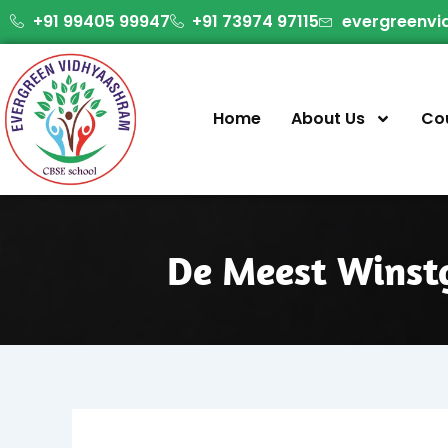
Skip
+91 99405 99947
+91 73974 97115
evergreenv
to
content
Home
About Us
Co
De Meest Winstg