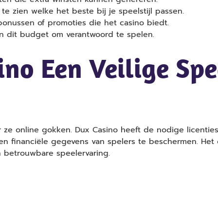
e zien welke het beste bij je speelstijl passen.
bonussen of promoties die het casino biedt.
n dit budget om verantwoord te spelen.
ino Een Veilige Sp
eer ze online gokken. Dux Casino heeft de nodige licent
en financiële gegevens van spelers te beschermen. Het 
en betrouwbare speelervaring.