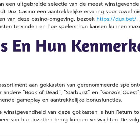
an een uitgebreide selectie van de meest winstgevende 
iedt Dux Casino een aantrekkelijke ervaring voor zowel n
len van deze casino-omgeving, bezoek
https://dux.bet/
.
sten te vinden en hoe spelers hun kansen kunnen maxi
ots En Hun Kenmerk
 assortiment aan gokkasten van gerenommeerde spelontwi
er andere “Book of Dead”, “Starburst” en “Gonzo’s Quest”
nende gameplay en aantrekkelijke bonusfuncties.
 de winstgevendheid van deze gokkasten is hun Return t
 meer van hun inzetten terug kunnen verwachten. De volg