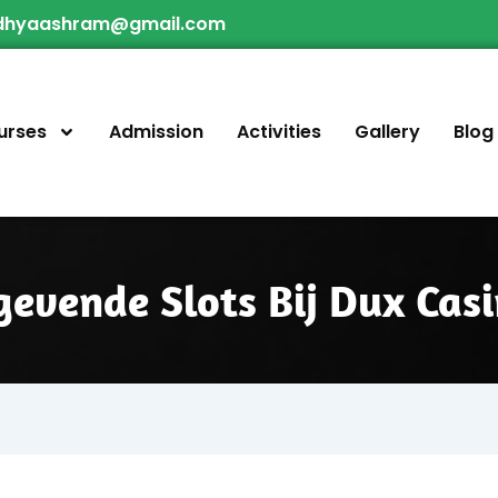
idhyaashram@gmail.com
urses
Admission
Activities
Gallery
Blog
evende Slots Bij Dux Casin