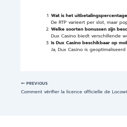
Wat is het uitbetalingspercentage
De RTP varieert per slot, maar p
Welke soorten bonussen zijn bes
Dux Casino biedt verschillende w
Is Dux Casino beschikbaar op mo
Ja, Dux Casino is geoptimaliseer
PREVIOUS